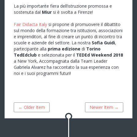
al
La più importante fiera dell’istruzione promossa e
Fair
sostenuta dal
Miur
si è svolta a Firenze!
Didacta
Italy
Fair Didacta Italy
si propone di promuovere il dibattito
sul mondo della formazione tra istituzioni, associazioni
e imprenditori, al fine di creare un punto di incontro tra
scuole e aziende del settore. La nostra
Sofia Guidi
,
partecipante alla
prima edizione
di
Torino
TedEdclub
e selezionata per il
TEDEd Weekend 2018
a New York, Accompagnata dalla Team Leader
Gabriela Alvarez ha raccontato la sua esperienza con
noi e i suoi programmi futuri!
← Older Item
Newer Item →