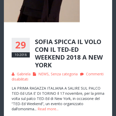
SOFIA SPICCA IL VOLO
29
CON IL TED-ED
10-2018
WEEKEND 2018 A NEW
YORK
Gabriela
NEWS
,
Senza categoria
Commenti
su
disabilitati
Sofia
LA PRIMA RAGAZZA ITALIANA A SALIRE SUL PALCO
spicca
TED-Ed USA E’ DI TORINO Il 17 novembre, per la prima
il
volta sul palco TED-Ed di New York, in occasione del
volo
“TED-Ed Weekend”, un evento organizzato
con
dall’omonima...
Read more...
il
TED-