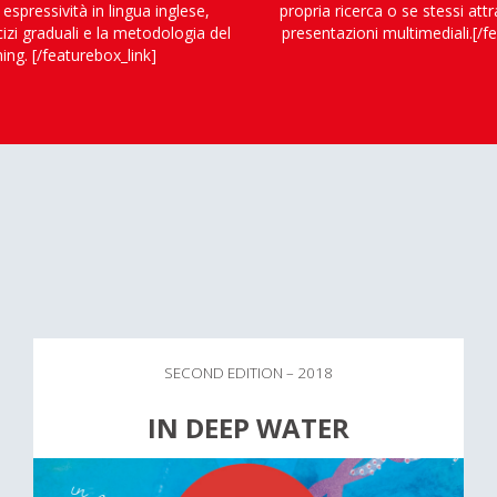
espressività in lingua inglese,
propria ricerca o se stessi att
izi graduali e la metodologia del
presentazioni multimediali.[/f
ing. [/featurebox_link]
SECOND EDITION – 2018
IN DEEP WATER