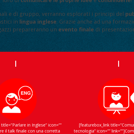
uali e di gruppo, verranno esplorati i principi del
pub
stici in
lingua inglese
. Grazie anche ad una formazi
agazzi prepareranno un
evento finale
di presentazion
 title=”Parlare in Inglese” icon=””
[featurebox_link title=”Comu
re il talk finale con una corretta
tecnologia” icon=”” link=””]Com