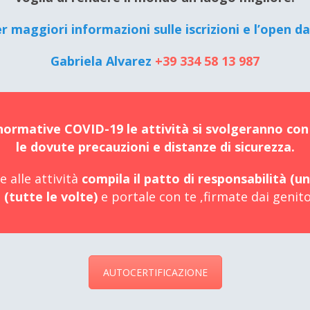
r maggiori informazioni sulle iscrizioni e l’open da
Gabriela Alvarez
+39 334 58 13 987
 normative COVID-19 le attività si svolgeranno con
le dovute precauzioni e distanze di sicurezza.
 alle attività
compila il patto di responsabilità (un
 (tutte le volte)
e portale con te ,firmate dai genitor
AUTOCERTIFICAZIONE