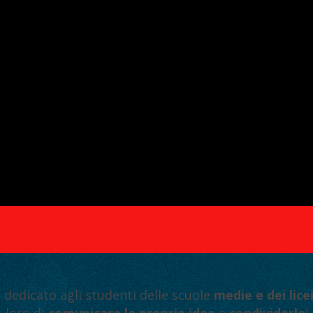
dedicato agli studenti delle scuole
medie e dei lice
loro di
comunicare le proprie idee
e
condividerle
!