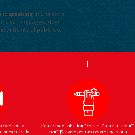
lic speaking
in una serie
one sul linguaggio degli
e di fronte al pubblico.
nicare con la
[featurebox_link title=”Scrittura Creativa” icon=””
e presentare la
link=””]Scrivere per raccontare una storia,