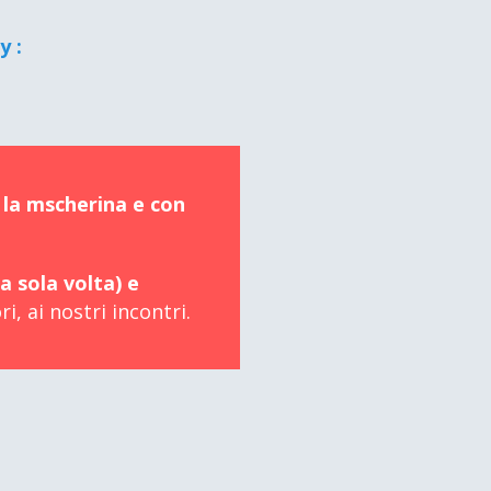
y :
 la mscherina e con
a sola volta) e
i, ai nostri incontri.