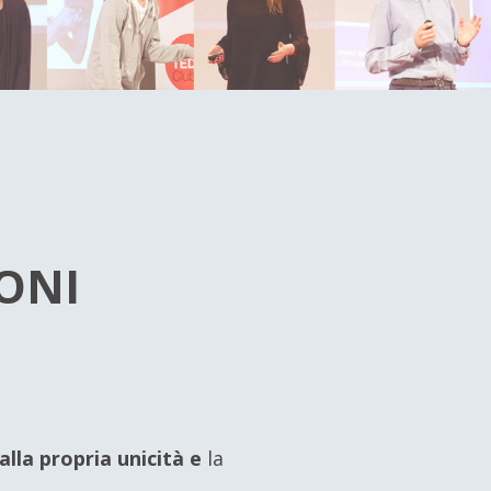
IONI
alla propria unicità e
la