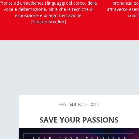
fronte ad un’audience i linguaggi del corpo, della
pronuncia ed 
voce e dell’emozione, oltre che le tecniche di
attraverso eserc
esposizione e di argomentazione.
coach
[/featurebox_link]
FIRST EDITION – 2017
SAVE YOUR PASSIONS