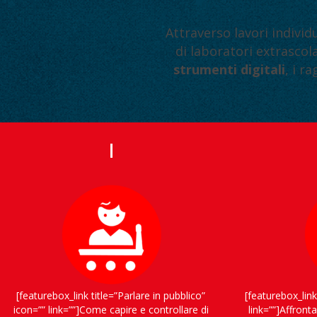
Attraverso lavori individ
di laboratori extrascola
strumenti digitali
, i r
[featurebox_link title=”Parlare in pubblico”
[featurebox_link
icon=”” link=””]Come capire e controllare di
link=””]Affronta