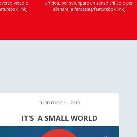
raverso video e
un’idea, per sviluppare un senso critico e per
eaturebox_link]
allenare la fantasia.[/featurebox_link]
THIRD EDITION – 2019
IT’S A SMALL WORLD